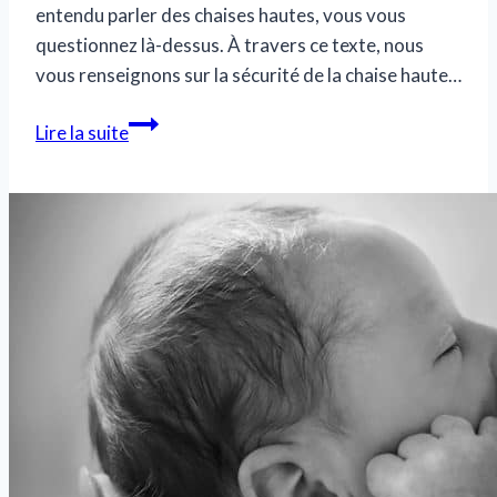
entendu parler des chaises hautes, vous vous
questionnez là-dessus. À travers ce texte, nous
vous renseignons sur la sécurité de la chaise haute…
Sécurité
Lire la suite
de
la
chaise
haute
pour
bébé