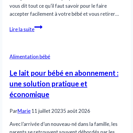
vous dit tout ce qu’il faut savoir pour le faire
accepter facilement à votre bébé et vous retirer…
Allaitement
Lire la suite
mixte
:
Comment
Alimentation bébé
s’y
prendre
Le lait pour bébé en abonnement :
?
une solution pratique et
économique
Par
Marie
11 juillet 2023
5 août 2026
Avec l’arrivée d’un nouveau-né dans la famille, les
parents se retrouvent souvent débordés par les