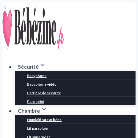
Aller
au
contenu
Sécurité
Babyphone
Babyphone vidéo
Barrière de sécurité
Parc bébé
Chambre
Humidificateur bébé
Lit parapluie
Lit superposé