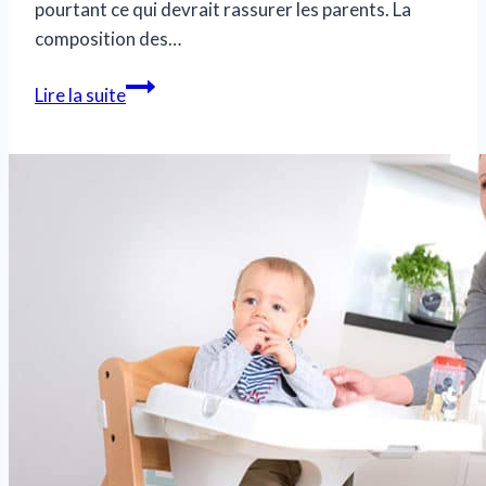
pourtant ce qui devrait rassurer les parents. La
composition des…
Quel
Lire la suite
est
le
meilleur
lait
pour
mon
bébé
?