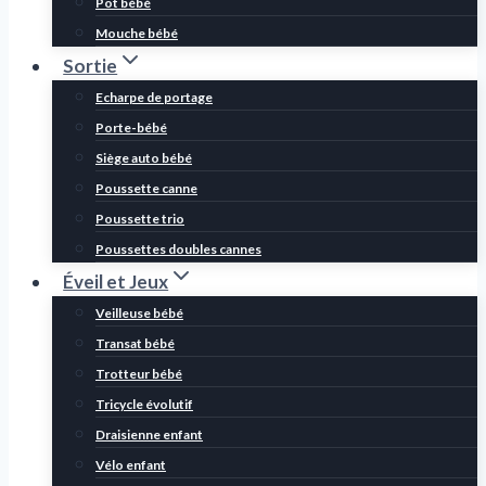
Pot bébé
Mouche bébé
Sortie
Echarpe de portage
Porte-bébé
Siège auto bébé
Poussette canne
Poussette trio
Poussettes doubles cannes
Éveil et Jeux
Veilleuse bébé
Transat bébé
Trotteur bébé
Tricycle évolutif
Draisienne enfant
Vélo enfant