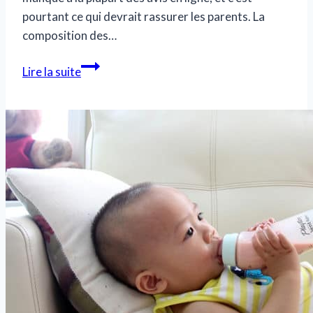
pourtant ce qui devrait rassurer les parents. La
composition des…
Tout
Lire la suite
savoir
sur
le
lait
sans
lactose
:
avis
et
conseils
pour
une
meilleure