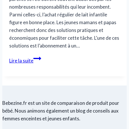
nombreuses responsabilités qui leur incombent.
Parmi celles-ci, l’achat régulier de lait infantile
figure en bonne place. Les jeunes mamans et papas
recherchent donc des solutions pratiques et
économiques pour faciliter cette tâche. L’une de ces
solutions est l’abonnement à un…
Le
Lire la suite
lait
pour
bébé
en
abonnement
Bebezine.fr est un site de comparaison de produit pour
:
bébé. Nous animons également un blog de conseils aux
une
femmes enceintes et jeunes enfants.
solution
pratique