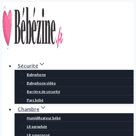
Aller
au
contenu
Sécurité
Babyphone
Babyphone vidéo
Barrière de sécurité
Parc bébé
Chambre
Humidificateur bébé
Lit parapluie
Lit superposé