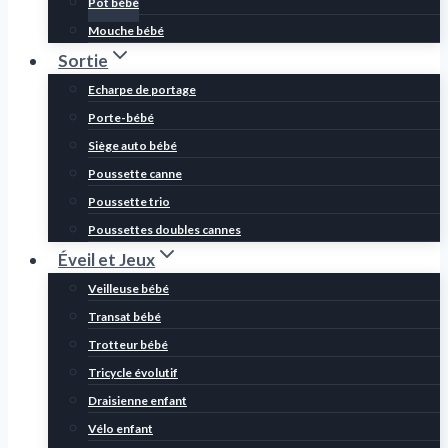
Pot bébé
Mouche bébé
Sortie
Echarpe de portage
Porte-bébé
Siège auto bébé
Poussette canne
Poussette trio
Poussettes doubles cannes
Éveil et Jeux
Veilleuse bébé
Transat bébé
Trotteur bébé
Tricycle évolutif
Draisienne enfant
Vélo enfant