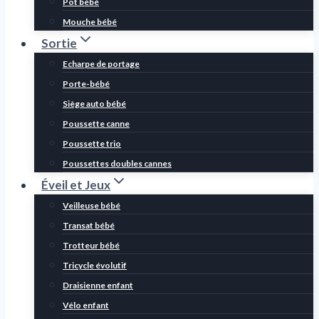
Pot bébé
Mouche bébé
Sortie
Echarpe de portage
Porte-bébé
Siège auto bébé
Poussette canne
Poussette trio
Poussettes doubles cannes
Éveil et Jeux
Veilleuse bébé
Transat bébé
Trotteur bébé
Tricycle évolutif
Draisienne enfant
Vélo enfant