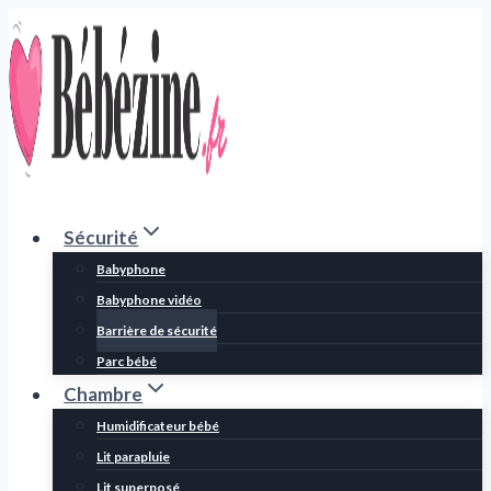
Aller
au
contenu
Sécurité
Babyphone
Babyphone vidéo
Barrière de sécurité
Parc bébé
Chambre
Humidificateur bébé
Lit parapluie
Lit superposé