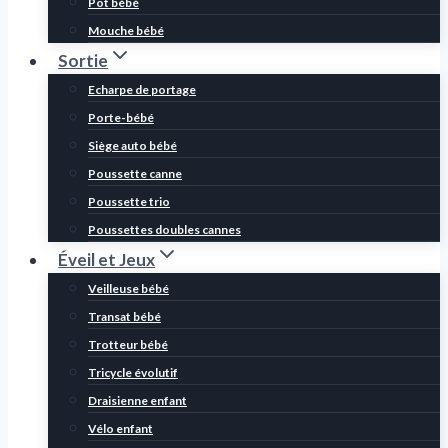
Pot bébé
Mouche bébé
Sortie
Echarpe de portage
Porte-bébé
Siège auto bébé
Poussette canne
Poussette trio
Poussettes doubles cannes
Éveil et Jeux
Veilleuse bébé
Transat bébé
Trotteur bébé
Tricycle évolutif
Draisienne enfant
Vélo enfant