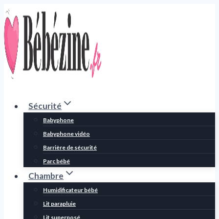
Aller
au
contenu
Sécurité
Babyphone
Babyphone vidéo
Barrière de sécurité
Parc bébé
Chambre
Humidificateur bébé
Lit parapluie
Lit superposé