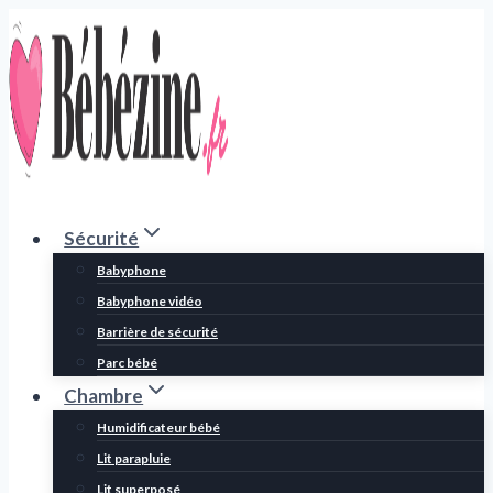
Aller
au
contenu
Sécurité
Babyphone
Babyphone vidéo
Barrière de sécurité
Parc bébé
Chambre
Humidificateur bébé
Lit parapluie
Lit superposé