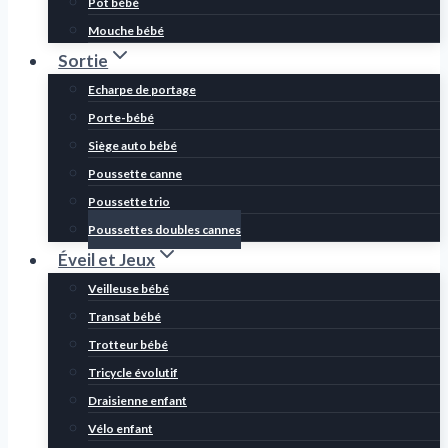
Pot bébé
Mouche bébé
Sortie
Echarpe de portage
Porte-bébé
Siège auto bébé
Poussette canne
Poussette trio
Poussettes doubles cannes
Éveil et Jeux
Veilleuse bébé
Transat bébé
Trotteur bébé
Tricycle évolutif
Draisienne enfant
Vélo enfant