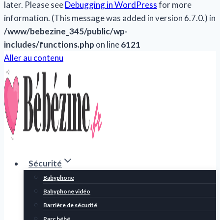
later. Please see
Debugging in WordPress
for more
information. (This message was added in version 6.7.0.) in
/www/bebezine_345/public/wp-
includes/functions.php
on line
6121
Aller au contenu
Sécurité
Babyphone
Babyphone vidéo
Barrière de sécurité
Parc bébé