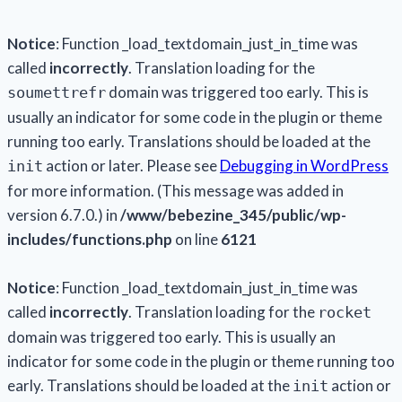
Notice
: Function _load_textdomain_just_in_time was
called
incorrectly
. Translation loading for the
domain was triggered too early. This is
soumettrefr
usually an indicator for some code in the plugin or theme
running too early. Translations should be loaded at the
action or later. Please see
Debugging in WordPress
init
for more information. (This message was added in
version 6.7.0.) in
/www/bebezine_345/public/wp-
includes/functions.php
on line
6121
Notice
: Function _load_textdomain_just_in_time was
called
incorrectly
. Translation loading for the
rocket
domain was triggered too early. This is usually an
indicator for some code in the plugin or theme running too
early. Translations should be loaded at the
action or
init