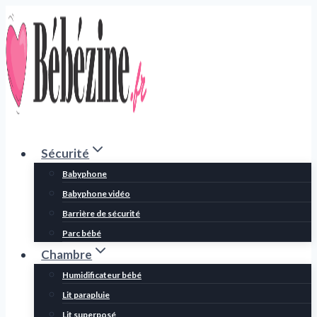
Aller
au
contenu
Sécurité
Babyphone
Babyphone vidéo
Barrière de sécurité
Parc bébé
Chambre
Humidificateur bébé
Lit parapluie
Lit superposé