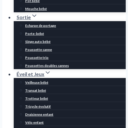
Pot bébé
Mouche bébé
Sortie
Echarpe de portage
Porte-bébé
Siège auto bébé
Poussette canne
Poussette trio
Poussettes doubles cannes
Éveil et Jeux
Veilleuse bébé
Transat bébé
Trotteur bébé
Tricycle évolutif
Draisienne enfant
Vélo enfant