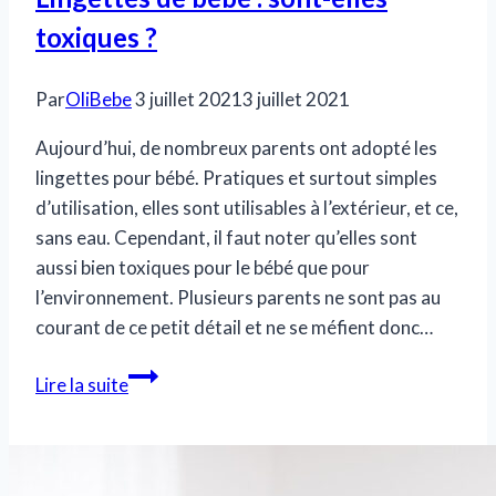
toxiques ?
Par
OliBebe
3 juillet 2021
3 juillet 2021
Aujourd’hui, de nombreux parents ont adopté les
lingettes pour bébé. Pratiques et surtout simples
d’utilisation, elles sont utilisables à l’extérieur, et ce,
sans eau. Cependant, il faut noter qu’elles sont
aussi bien toxiques pour le bébé que pour
l’environnement. Plusieurs parents ne sont pas au
courant de ce petit détail et ne se méfient donc…
Lingettes
Lire la suite
de
bébé
:
sont-