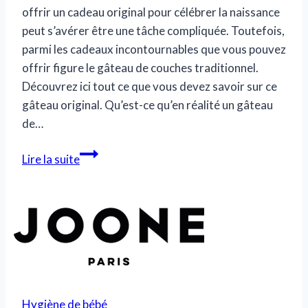
offrir un cadeau original pour célébrer la naissance
peut s’avérer être une tâche compliquée. Toutefois,
parmi les cadeaux incontournables que vous pouvez
offrir figure le gâteau de couches traditionnel.
Découvrez ici tout ce que vous devez savoir sur ce
gâteau original. Qu’est-ce qu’en réalité un gâteau
de…
Comment
Lire la suite
choisir
son
gateau
de
couche?
Hygiène de bébé