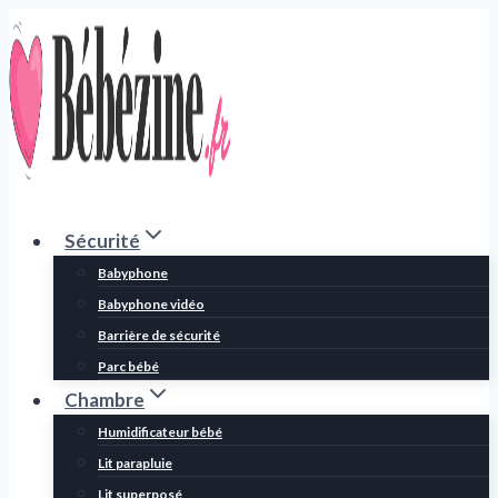
Aller
au
contenu
Sécurité
Babyphone
Babyphone vidéo
Barrière de sécurité
Parc bébé
Chambre
Humidificateur bébé
Lit parapluie
Lit superposé