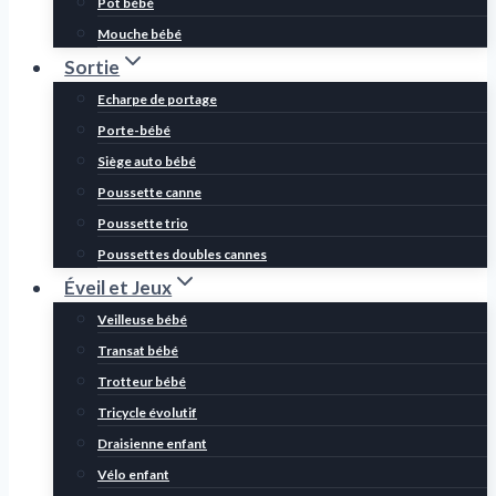
Pot bébé
Mouche bébé
Sortie
Echarpe de portage
Porte-bébé
Siège auto bébé
Poussette canne
Poussette trio
Poussettes doubles cannes
Éveil et Jeux
Veilleuse bébé
Transat bébé
Trotteur bébé
Tricycle évolutif
Draisienne enfant
Vélo enfant