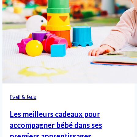
et
enrichissante
Eveil & Jeux
Les meilleurs cadeaux pour
accompagner bébé dans ses
premiers apprentissages