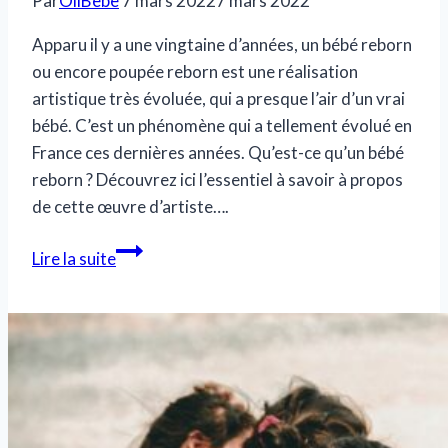
Par
OliBebe
7 mars 2022
7 mars 2022
Apparu il y a une vingtaine d’années, un bébé reborn
ou encore poupée reborn est une réalisation
artistique très évoluée, qui a presque l’air d’un vrai
bébé. C’est un phénomène qui a tellement évolué en
France ces dernières années. Qu’est-ce qu’un bébé
reborn ? Découvrez ici l’essentiel à savoir à propos
de cette œuvre d’artiste….
un
Lire la suite
bébé
reborn,
c’est
quoi
?