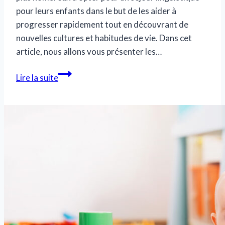
pour leurs enfants dans le but de les aider à
progresser rapidement tout en découvrant de
nouvelles cultures et habitudes de vie. Dans cet
article, nous allons vous présenter les…
Les
Lire la suite
avantages
d’un
séjour
linguistique
pour
votre
enfant
:
une
expérience
unique