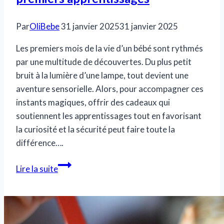
Par
OliBebe
31 janvier 2025
31 janvier 2025
Les premiers mois de la vie d’un bébé sont rythmés
par une multitude de découvertes. Du plus petit
bruit à la lumière d’une lampe, tout devient une
aventure sensorielle. Alors, pour accompagner ces
instants magiques, offrir des cadeaux qui
soutiennent les apprentissages tout en favorisant
la curiosité et la sécurité peut faire toute la
différence….
Les
Lire la suite
meilleurs
cadeaux
pour
accompagner