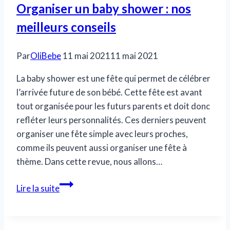
Organiser un baby shower : nos
meilleurs conseils
Par
OliBebe
11 mai 2021
11 mai 2021
La baby shower est une fête qui permet de célébrer
l’arrivée future de son bébé. Cette fête est avant
tout organisée pour les futurs parents et doit donc
refléter leurs personnalités. Ces derniers peuvent
organiser une fête simple avec leurs proches,
comme ils peuvent aussi organiser une fête à
thème. Dans cette revue, nous allons…
Organiser
Lire la suite
un
baby
shower