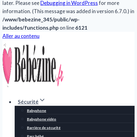
later. Please see
Debugging in WordPress
for more
information. (This message was added in version 6.7.0.) in
/www/bebezine_345/public/wp-
includes/functions.php
on line
6121
Aller au contenu
Sécurité
Babyphone
Babyphone vidéo
Barrière de sécurité
Parc bébé