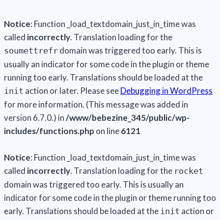
Notice
: Function _load_textdomain_just_in_time was
called
incorrectly
. Translation loading for the
domain was triggered too early. This is
soumettrefr
usually an indicator for some code in the plugin or theme
running too early. Translations should be loaded at the
action or later. Please see
Debugging in WordPress
init
for more information. (This message was added in
version 6.7.0.) in
/www/bebezine_345/public/wp-
includes/functions.php
on line
6121
Notice
: Function _load_textdomain_just_in_time was
called
incorrectly
. Translation loading for the
rocket
domain was triggered too early. This is usually an
indicator for some code in the plugin or theme running too
early. Translations should be loaded at the
action or
init