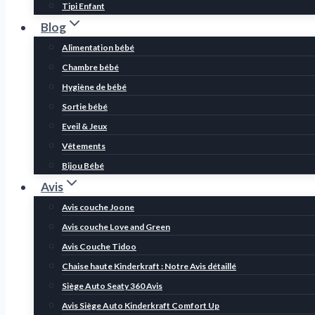
Tipi Enfant
Blog
Alimentation bébé
Chambre bébé
Hygiène de bébé
Sortie bébé
Eveil & Jeux
Vêtements
Bijou Bébé
Avis
Avis couche Joone
Avis couche Love and Green
Avis Couche Tidoo
Chaise haute Kinderkraft : Notre Avis détaillé
Siège Auto Seaty 360 Avis
Avis Siège Auto Kinderkraft Comfort Up