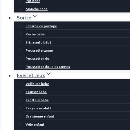
Pot bébé
Mouche bébé
Sortie
Echarpe de portage
Porte-bébé
Siège auto bébé
Poussette canne
Poussette trio
Poussettes doubles cannes
Éveil et Jeux
Veilleuse bébé
Transat bébé
Trotteur bébé
Tricycle évolutif
Draisienne enfant
Vélo enfant