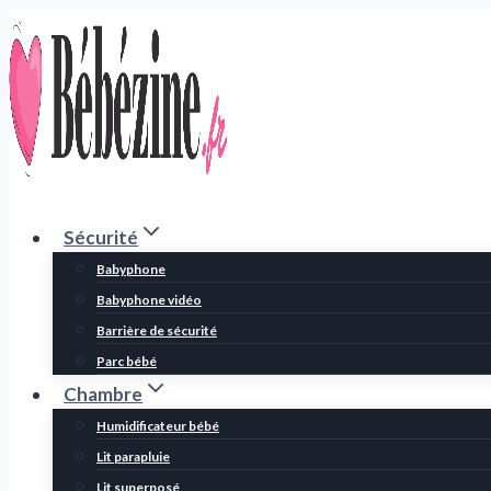
Aller
au
contenu
Sécurité
Babyphone
Babyphone vidéo
Barrière de sécurité
Parc bébé
Chambre
Humidificateur bébé
Lit parapluie
Lit superposé