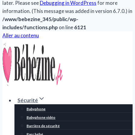
later. Please see
Debugging in WordPress
for more
information. (This message was added in version 6.7.0.) in
/www/bebezine_345/public/wp-
includes/functions.php
on line
6121
Aller au contenu
Sécurité
Babyphone
Babyphone vidéo
Barrière de sécurité
Parc bébé