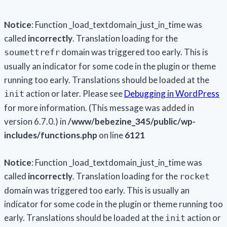
Notice
: Function _load_textdomain_just_in_time was
called
incorrectly
. Translation loading for the
domain was triggered too early. This is
soumettrefr
usually an indicator for some code in the plugin or theme
running too early. Translations should be loaded at the
action or later. Please see
Debugging in WordPress
init
for more information. (This message was added in
version 6.7.0.) in
/www/bebezine_345/public/wp-
includes/functions.php
on line
6121
Notice
: Function _load_textdomain_just_in_time was
called
incorrectly
. Translation loading for the
rocket
domain was triggered too early. This is usually an
indicator for some code in the plugin or theme running too
early. Translations should be loaded at the
action or
init