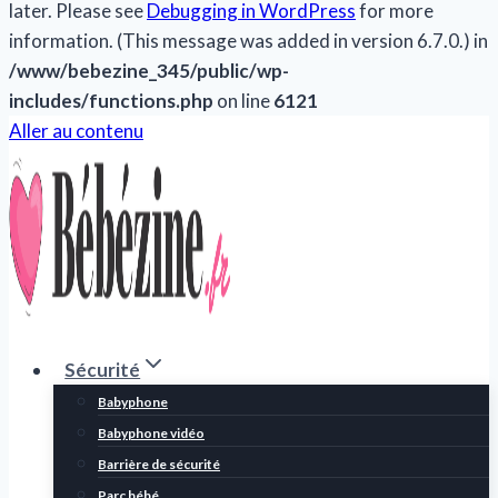
later. Please see
Debugging in WordPress
for more
information. (This message was added in version 6.7.0.) in
/www/bebezine_345/public/wp-
includes/functions.php
on line
6121
Aller au contenu
Sécurité
Babyphone
Babyphone vidéo
Barrière de sécurité
Parc bébé