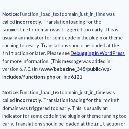
Notice
: Function _load_textdomain_just_in_time was
called
incorrectly
. Translation loading for the
domain was triggered too early. This is
soumettrefr
usually an indicator for some code in the plugin or theme
running too early. Translations should be loaded at the
action or later. Please see
Debugging in WordPress
init
for more information. (This message was added in
version 6.7.0.) in
/www/bebezine_345/public/wp-
includes/functions.php
on line
6121
Notice
: Function _load_textdomain_just_in_time was
called
incorrectly
. Translation loading for the
rocket
domain was triggered too early. This is usually an
indicator for some code in the plugin or theme running too
early. Translations should be loaded at the
action or
init