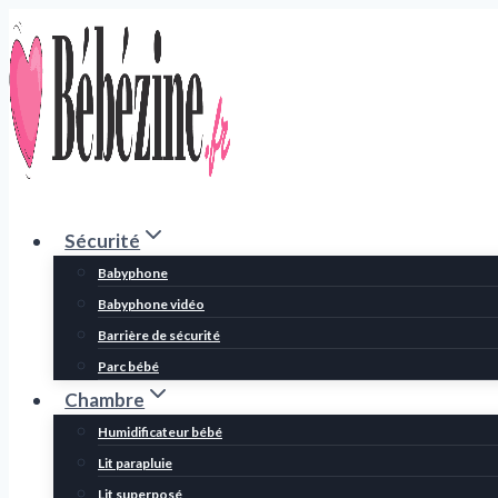
Aller
au
contenu
Sécurité
Babyphone
Babyphone vidéo
Barrière de sécurité
Parc bébé
Chambre
Humidificateur bébé
Lit parapluie
Lit superposé