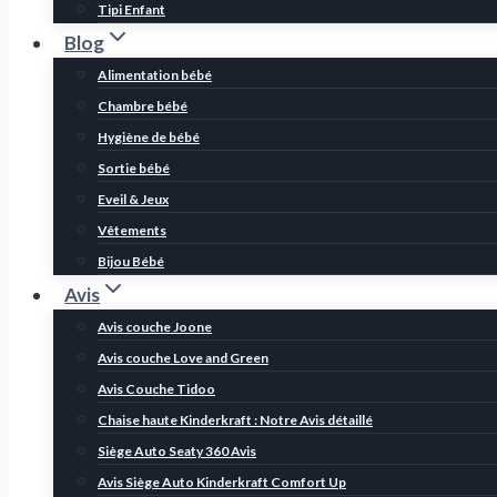
Tipi Enfant
Blog
Alimentation bébé
Chambre bébé
Hygiène de bébé
Sortie bébé
Eveil & Jeux
Vêtements
Bijou Bébé
Avis
Avis couche Joone
Avis couche Love and Green
Avis Couche Tidoo
Chaise haute Kinderkraft : Notre Avis détaillé
Siège Auto Seaty 360 Avis
Avis Siège Auto Kinderkraft Comfort Up