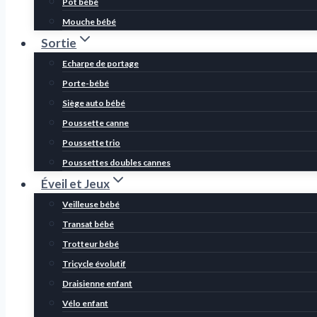
Pot bébé
Mouche bébé
Sortie
Echarpe de portage
Porte-bébé
Siège auto bébé
Poussette canne
Poussette trio
Poussettes doubles cannes
Éveil et Jeux
Veilleuse bébé
Transat bébé
Trotteur bébé
Tricycle évolutif
Draisienne enfant
Vélo enfant