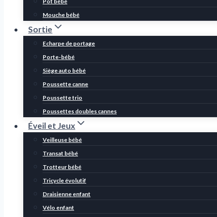
Pot bébé
Mouche bébé
Sortie
Echarpe de portage
Porte-bébé
Siège auto bébé
Poussette canne
Poussette trio
Poussettes doubles cannes
Éveil et Jeux
Veilleuse bébé
Transat bébé
Trotteur bébé
Tricycle évolutif
Draisienne enfant
Vélo enfant