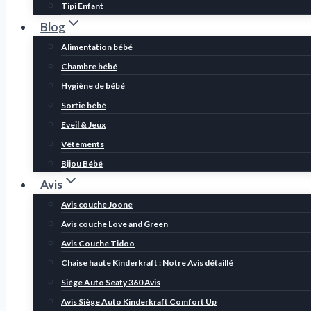
Tipi Enfant
Blog
Alimentation bébé
Chambre bébé
Hygiène de bébé
Sortie bébé
Eveil & Jeux
Vêtements
Bijou Bébé
Avis
Avis couche Joone
Avis couche Love and Green
Avis Couche Tidoo
Chaise haute Kinderkraft : Notre Avis détaillé
Siège Auto Seaty 360 Avis
Avis Siège Auto Kinderkraft Comfort Up