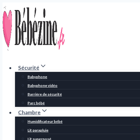
Aller
au
contenu
Sécurité
Babyphone
Babyphone vidéo
Barrière de sécurité
Parc bébé
Chambre
Humidificateur bébé
Lit parapluie
Lit superposé