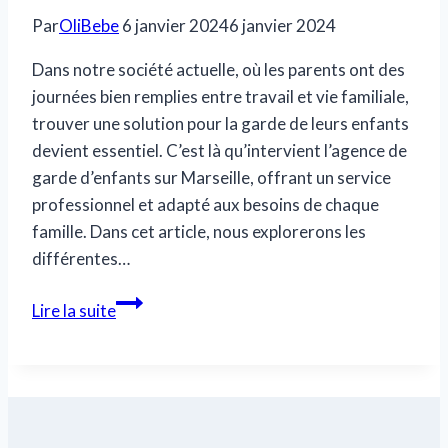
Par
OliBebe
6 janvier 2024
6 janvier 2024
Dans notre société actuelle, où les parents ont des
journées bien remplies entre travail et vie familiale,
trouver une solution pour la garde de leurs enfants
devient essentiel. C’est là qu’intervient l’agence de
garde d’enfants sur Marseille, offrant un service
professionnel et adapté aux besoins de chaque
famille. Dans cet article, nous explorerons les
différentes…
À
Lire la suite
la
découverte
de
l’agence
de