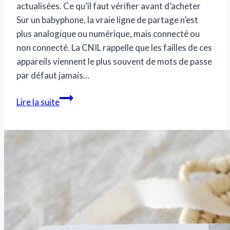
actualisées. Ce qu’il faut vérifier avant d’acheter
Sur un babyphone, la vraie ligne de partage n’est
plus analogique ou numérique, mais connecté ou
non connecté. La CNIL rappelle que les failles de ces
appareils viennent le plus souvent de mots de passe
par défaut jamais…
Nanny
Lire la suite
care
:
surveiller
son
nourrisson,
avantages
et
limites