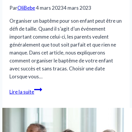
Par
OliBebe
4 mars 2023
4 mars 2023
Organiser un baptême pour son enfant peut être un
défi de taille. Quand il s’agit d’un événement
important comme celui-ci, les parents veulent
généralement que tout soit parfait et que rien ne
manque. Dans cet article, nous expliquerons
comment organiser le baptême de votre enfant
avec succès et sans tracas. Choisir une date
Lorsque vous…
Comment
Lire la suite
préparer
un
baptême
?