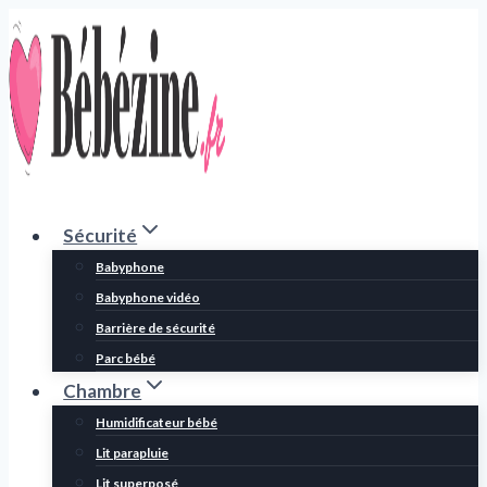
Aller
au
contenu
Sécurité
Babyphone
Babyphone vidéo
Barrière de sécurité
Parc bébé
Chambre
Humidificateur bébé
Lit parapluie
Lit superposé