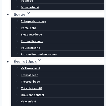
Pot bébé
Mouche bébé
Sortie
Echarpe de portage
Porte-bébé
Siège auto bébé
Poussette canne
Poussette trio
Poussettes doubles cannes
Éveil et Jeux
Veilleuse bébé
Transat bébé
Trotteur bébé
Tricycle évolutif
Draisienne enfant
Vélo enfant