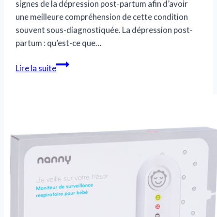
signes de la dépression post-partum afin d’avoir
une meilleure compréhension de cette condition
souvent sous-diagnostiquée. La dépression post-
partum : qu’est-ce que…
Surmonter
Lire la suite
la
dépression
post-
partum
:
guide
complet
des
symptômes
et
des