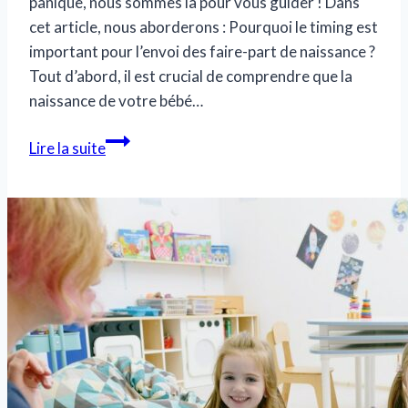
panique, nous sommes là pour vous guider ! Dans
cet article, nous aborderons : Pourquoi le timing est
important pour l’envoi des faire-part de naissance ?
Tout d’abord, il est crucial de comprendre que la
naissance de votre bébé…
Conseils
Lire la suite
essentiels
pour
choisir
le
bon
moment
pour
envoyer
les
faire-