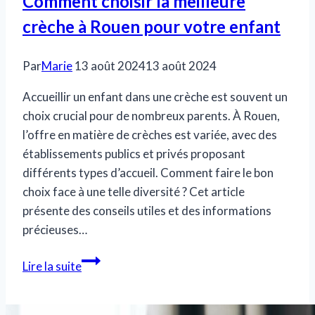
Comment choisir la meilleure
crèche à Rouen pour votre enfant
Par
Marie
13 août 2024
13 août 2024
Accueillir un enfant dans une crèche est souvent un
choix crucial pour de nombreux parents. À Rouen,
l’offre en matière de crèches est variée, avec des
établissements publics et privés proposant
différents types d’accueil. Comment faire le bon
choix face à une telle diversité ? Cet article
présente des conseils utiles et des informations
précieuses…
Comment
Lire la suite
choisir
la